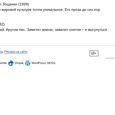
л Зощенко (1999)
мировой культуре почти уникальное. Его проза до сих пор
32)
й. Кругом лес. Заметет зимою, завалит снегом – и высунуться
ка
,
Реклама на сайте
18+
omla,
Drupal,
WordPress, MODx.