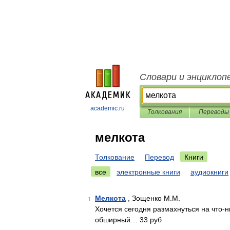
Словари и энциклоп
academic.ru
Толкования
Переводы
мелкота
Толкование
Перевод
Книги
все
электронные книги
аудиокниги
Мелкота
, Зощенко М.М.
1
Хочется сегодня размахнуться на что-н
обшир­ный… 33 руб