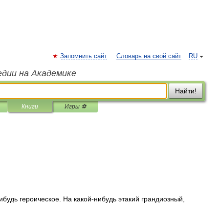
Запомнить сайт
Словарь на свой сайт
RU
едии на Академике
Найти!
Книги
Игры ⚽
ибудь герои­ческое. На какой-нибудь этакий грандиозный,