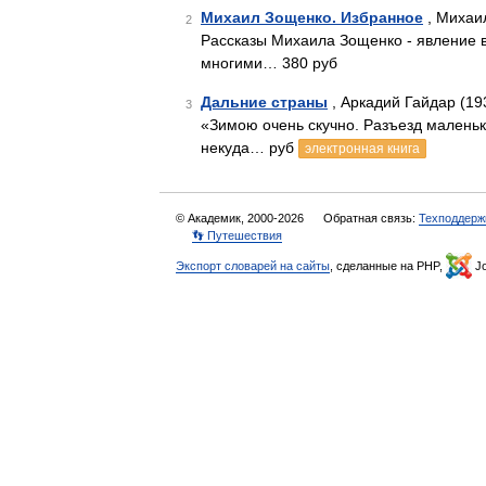
Михаил Зощенко. Избранное
, Михаи
2
Рассказы Михаила Зощенко - явление в 
многими… 380 руб
Дальние страны
, Аркадий Гайдар (19
3
«Зимою очень скучно. Разъезд маленьки
некуда… руб
электронная книга
© Академик, 2000-2026
Обратная связь:
Техподдерж
👣 Путешествия
Экспорт словарей на сайты
, сделанные на PHP,
Jo